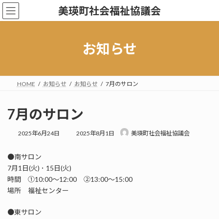
コ
ナ
美瑛町社会福祉協議会
ン
ビ
テ
ゲ
ン
ー
ツ
シ
お知らせ
へ
ョ
ス
ン
キ
に
ッ
移
HOME
お知らせ
お知らせ
7月のサロン
プ
動
7月のサロン
最
2025年6月24日
2025年8月1日
美瑛町社会福祉協議会
終
更
●南サロン
新
日
7月1日(火) ･ 15日(火)
時
時間 ①10:00～12:00 ②13:00～15:00
:
場所 福祉センター
●東サロン