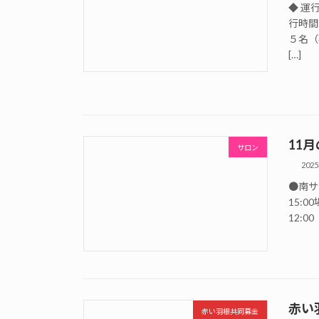
◆ 運
行時間
５名（
[…]
11
サロン
202
●南サロ
15:0
12:0
赤い
赤い羽根共同募金