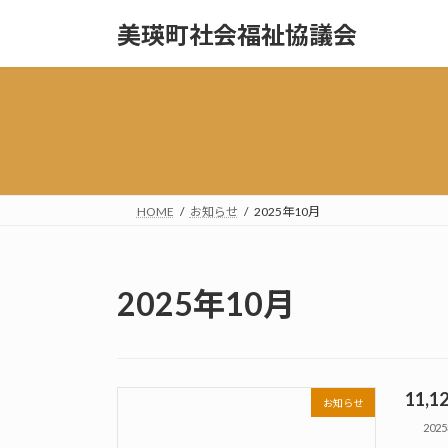
コ
ナ
美瑛町社会福祉協議会
ン
ビ
テ
ゲ
ン
ー
ツ
シ
へ
ョ
ス
ン
キ
に
ッ
移
HOME
お知らせ
2025年10月
プ
動
2025年10月
11,
お知らせ
202