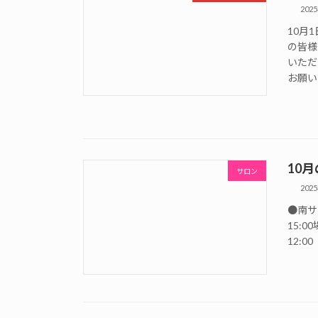
202
10月
の皆様
いただ
お願い
10
サロン
202
●南サロ
15:0
12:0