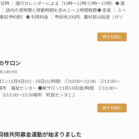
行日時 ： 運行カレンダーによる（10時～12時/13時～15時）◆ 運
 ： 店内の買物等と移動時間を含み１～２時間程度◆ 定員 ： ３～
事前予約制）◆ 利用料金 ： 市街地200円、農村部は別途（ガソ
続きを読む
月のサロン
5年10月29日
ン11月4日(火) ･ 18日(火)時間 ①10:00～12:00 ②13:00～
0場所 福祉センター ●東サロン11月14日(金)時間 ①10:00～
0 ②13:00～15:00場所 町民センタ […]
続きを読む
羽根共同募金運動が始まりました