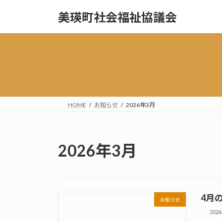
コ
ナ
美瑛町社会福祉協議会
ン
ビ
テ
ゲ
ン
ー
ツ
シ
へ
ョ
ス
ン
キ
に
ッ
移
HOME
お知らせ
2026年3月
プ
動
2026年3月
4月
お知らせ
202