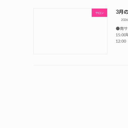
3月
サロン
202
●南サロ
15:
12:0