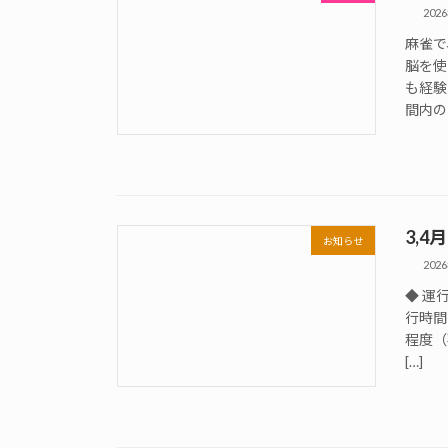
202
麻雀で
脳を使
も経験
間内の
3,
お知らせ
202
◆ 運
行時間
程度（
[…]