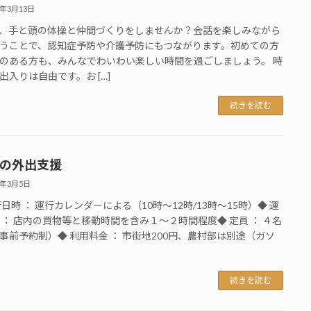
6年3月13日
、手と頭の体操と仲間づくりをしませんか？会話を楽しみながら
うことで、認知症予防や介護予防にもつながります。初めての方
のある方も、みんなでわいわい楽しい時間を過ごしましょう。 時
出入りは自由です。お […]
続きを読む
4月の外出支援
6年3月5日
行日時 ： 運行カレンダーによる（10時～12時/13時～15時）◆ 運
 ： 店内の買物等と移動時間を含み１～２時間程度◆ 定員 ： ４名
事前予約制）◆ 利用料金 ： 市街地200円、農村部は別途（ガソ
続きを読む