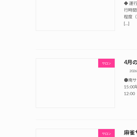
◆ 運
行時間
程度（
[…]
4月
サロン
202
●南サロ
15:
12:0
麻雀
サロン